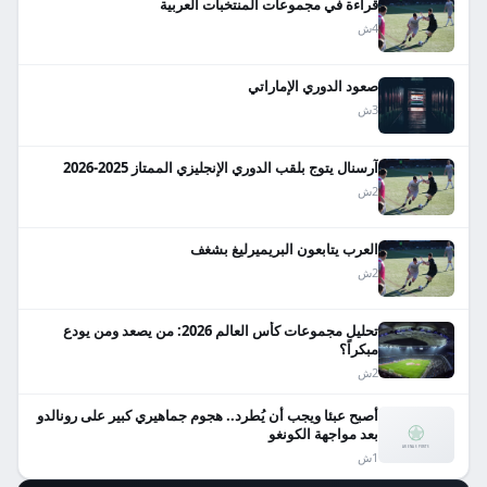
قراءة في مجموعات المنتخبات العربية
4ش
صعود الدوري الإماراتي
3ش
آرسنال يتوج بلقب الدوري الإنجليزي الممتاز 2025-2026
2ش
العرب يتابعون البريميرليغ بشغف
2ش
تحليل مجموعات كأس العالم 2026: من يصعد ومن يودع
مبكراً؟
2ش
أصبح عبئا ويجب أن يُطرد.. هجوم جماهيري كبير على رونالدو
بعد مواجهة الكونغو
1ش