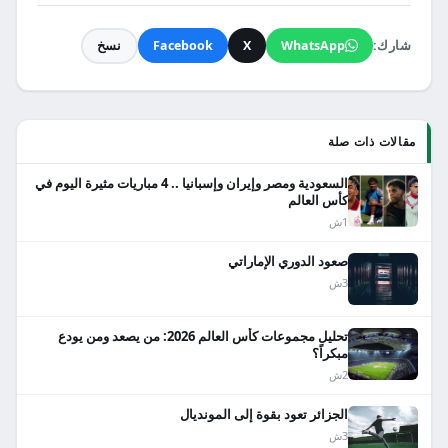
شارك:
WhatsApp
X
Facebook
نسخ
مقالات ذات صلة
السعودية ومصر وإيران وإسبانيا .. 4 مباريات مثيرة اليوم في
كأس العالم
1ش
صعود الدوري الإماراتي
3ش
تحليل مجموعات كأس العالم 2026: من يصعد ومن يودع
مبكراً؟
2ش
الجزائر تعود بقوة إلى المونديال
3ش