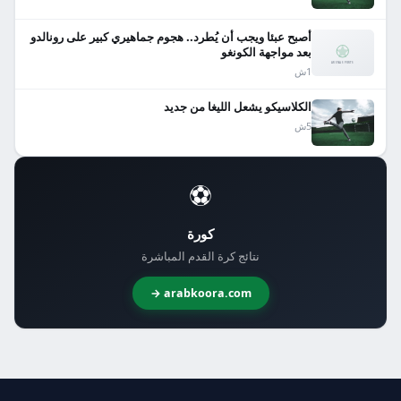
أصبح عبئا ويجب أن يُطرد.. هجوم جماهيري كبير على رونالدو
بعد مواجهة الكونغو
1ش
الكلاسيكو يشعل الليغا من جديد
5ش
⚽
كورة
نتائج كرة القدم المباشرة
arabkoora.com →